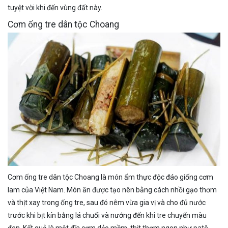
tuyệt vời khi đến vùng đất này.
Cơm ống tre dân tộc Choang
Cơm ống tre dân tộc Choang là món ẩm thực độc đáo giống cơm
lam của Việt Nam. Món ăn được tạo nên bằng cách nhồi gạo thơm
và thịt xay trong ống tre, sau đó nêm vừa gia vị và cho đủ nước
trước khi bịt kín bằng lá chuối và nướng đến khi tre chuyển màu
đen. Kết quả là một đĩa cơm dẻo mềm, thịt thơm ngon như patê,