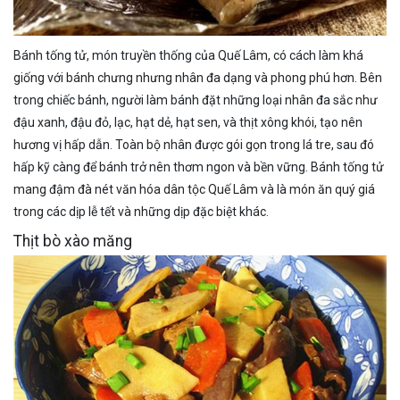
Bánh tống tử, món truyền thống của Quế Lâm, có cách làm khá
giống với bánh chưng nhưng nhân đa dạng và phong phú hơn. Bên
trong chiếc bánh, người làm bánh đặt những loại nhân đa sắc như
đậu xanh, đậu đỏ, lạc, hạt dẻ, hạt sen, và thịt xông khói, tạo nên
hương vị hấp dẫn. Toàn bộ nhân được gói gọn trong lá tre, sau đó
hấp kỹ càng để bánh trở nên thơm ngon và bền vững. Bánh tống tử
mang đậm đà nét văn hóa dân tộc Quế Lâm và là món ăn quý giá
trong các dịp lễ tết và những dịp đặc biệt khác.
Thịt bò xào măng