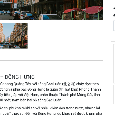
I – ĐÔNG HƯNG
ộc Choang Quảng Tây, với sông Bắc Luân (北仑河) chảy dọc theo
a đông và phía bắc Đông Hưng là quận (thị hạt khu) Phòng Thành
ây tiếp giáp với Việt Nam, phần thuộc Thành phố Móng Cái, tỉnh
00 mét, nằm bên hai bờ sông Bắc Luân.
 chi phí khá rẻ khi so với nhiều điểm đến trong nước, nhưng lại
 ngoài” thực sự. Đến với Đông Hưng, du khách sẽ được khám phá