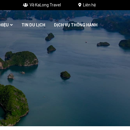
Về KaLong Travel
Liên hệ
THIỆU
TIN DU LỊCH
DỊCH VỤ THÔNG HÀNH