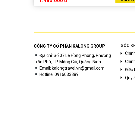
1.480.000 đ
GÓC K
CÔNG TY CỔ PHẦN KALONG GROUP
Chín
Địa chỉ: Số 07 Lê Hồng Phong, Phường
Chính
Trần Phú, TP. Móng Cái, Quảng Ninh.
Email: kalongtravel.vn@gmail.com
Điều 
Hotline: 0916033389
Quy đ