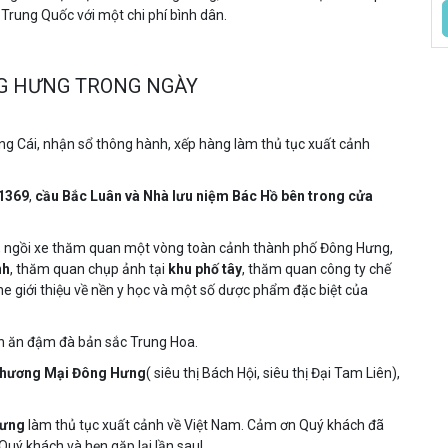
Trung Quốc với một chi phí bình dân.
ÔNG HƯNG TRONG NGÀY
ng Cái, nhận sổ thông hành, xếp hàng làm thủ tục xuất cảnh
1369
,
cầu Bắc Luân và Nhà lưu niệm Bác Hồ bên trong cửa
, ngồi xe thăm quan một vòng toàn cảnh thành phố Đông Hưng,
nh
, thăm quan chụp ảnh tại
khu phố tây
, thăm quan công ty chế
e giới thiệu về nền y học và một số dược phẩm đặc biệt của
n ăn đậm đà bản sắc Trung Hoa.
hương Mại Đông Hưng
( siêu thị Bách Hội, siêu thị Đại Tam Liên),
Hưng
làm thủ tục xuất cảnh về Việt Nam. Cảm ơn Quý khách đã
Quý khách và hẹn gặp lại lần sau!