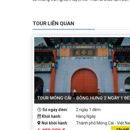
TOUR LIÊN QUAN
TOUR MÓNG CÁI – ĐÔNG HƯNG 2 NGÀY 1 Đ
Số ngày đêm:
2 ngày 1 đêm
Khởi hành:
Hàng Ngày
Nơi khởi hành:
Thành phố Móng Cái - Việt N
Chi tiết