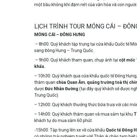
một bầu không khí đậm nét của văn hóa và con người 
LỊCH TRÌNH TOUR MÓNG CÁI – Đ
MÓNG CÁI – ĐÔNG HƯNG
– 8h00: Quý khách tập trung tại cửa khẩu Quốc tế Mó
sang Đông Hưng – Trung Quốc.
– 9h00: Quý khách tham quan, chụp ảnh tại
cột mốc 
khẩu.
– 10h30: Quý khách qua cửa khẩu quốc tế Đông Hưng
thăm quan
chùa Quan Âm
,
quảng trường toà thị chí
dược
Đức Nhân Đường
(tại đây quý khách sẽ được ngh
Trung Quốc).
– 12h00: Quý khách thưởng thức bữa trưa với các mó
– 14h00: Quý khách thăm quan và mua sắm tại khu
T
khách tự do mua sắm 60 phút.
-15h00: Tập trung lên xe về cửa khẩu
Quốc tế Đông 
có những trải nghiệm tuyệt vời! Thân ái chào tạm biệt 