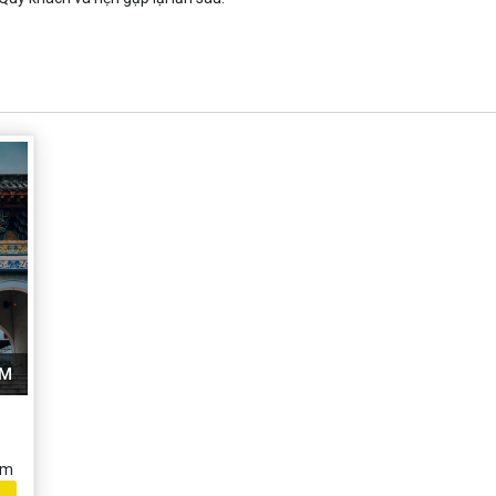
ÊM
am